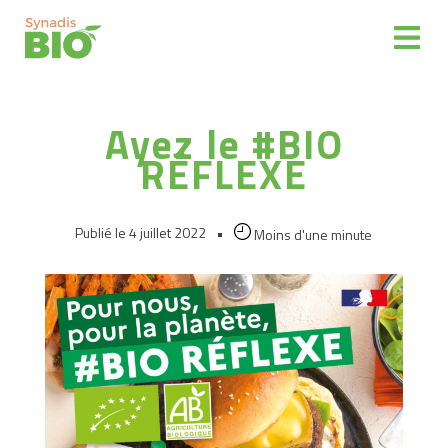
Espace
adhérent
Ayez le #BIO
Représenter
RÉFLEXE
Partenaires
Publié le 4 juillet 2022
•
Moins d'une minute
Informer
La
filière
Bio
Distribuer
des
produits
bio
Reprise