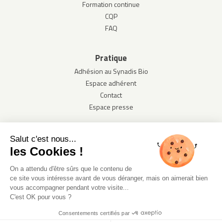
Formation continue
CQP
FAQ
Pratique
Adhésion au Synadis Bio
Espace adhérent
Contact
Espace presse
Salut c'est nous...
les Cookies !
On a attendu d'être sûrs que le contenu de
ce site vous intéresse avant de vous déranger, mais on aimerait bien
vous accompagner pendant votre visite...
C'est OK pour vous ?
© Synadis Bio 2020. 8 terrasse Bellini - 92807 Puteaux -
contact@synadisbio.com - +33 (0)9 66 85 35 26
Consentements certifiés par