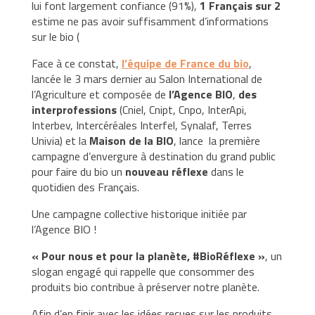
lui font largement confiance (91%),
1 Français sur 2
estime ne pas avoir suffisamment d’informations
sur le bio (
Face à ce constat,
l’équipe de France du bio
,
lancée le 3 mars dernier au Salon International de
l’Agriculture et composée de
l’Agence BIO
,
des
interprofessions
(Cniel, Cnipt, Cnpo, InterApi,
Interbev, Intercéréales Interfel, Synalaf, Terres
Univia) et la
Maison de la BIO
, lance la première
campagne d’envergure à destination du grand public
pour faire du bio un
nouveau réflexe
dans le
quotidien des Français.
Une campagne collective historique initiée par
l’Agence BIO !
« Pour nous et pour la planète, #BioRéflexe »
, un
slogan engagé qui rappelle que consommer des
produits bio contribue à préserver notre planète.
Afin d’en finir avec les idées reçues sur les produits