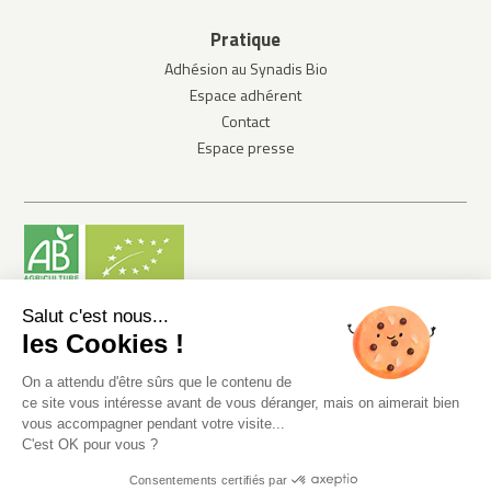
Pratique
Adhésion au Synadis Bio
Espace adhérent
Contact
Espace presse
Salut c'est nous...
les Cookies !
© Synadis Bio 2020. 8 terrasse Bellini - 92807 Puteaux -
contact@synadisbio.com - +33 (0)9 66 85 35 26
On a attendu d'être sûrs que le contenu de
ce site vous intéresse avant de vous déranger, mais on aimerait bien
Confidentialité des données
Mentions légales
Plan du site
vous accompagner pendant votre visite...
C'est OK pour vous ?
Consentements certifiés par