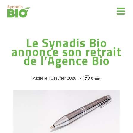
Espace
adhérent
Le Synadis Bio
Représenter
annonce son retrait
Partenaires
de l’Agence Bio
Informer
Publié le 10 février 2026
•
5 min
La
filière
Bio
Distribuer
des
produits
bio
Reprise