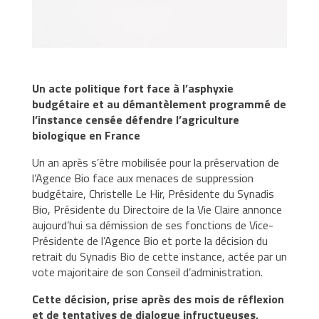
d’un
magasin
Bio
Etudes
et
Un acte politique fort face à l’asphyxie
chiffres
budgétaire et au démantèlement programmé de
des
l’instance censée défendre l’agriculture
marchés
biologique en France
Règlementations
Un an après s’être mobilisée pour la préservation de
l’Agence Bio face aux menaces de suppression
Promouvoir
budgétaire, Christelle Le Hir, Présidente du Synadis
Bio, Présidente du Directoire de la Vie Claire annonce
Former
aujourd’hui sa démission de ses fonctions de Vice-
Présidente de l’Agence Bio et porte la décision du
Formation
retrait du Synadis Bio de cette instance, actée par un
continue
vote majoritaire de son Conseil d’administration.
Certificat
de
Cette décision, prise après des mois de réflexion
Qualification
et de tentatives de dialogue infructueuses,