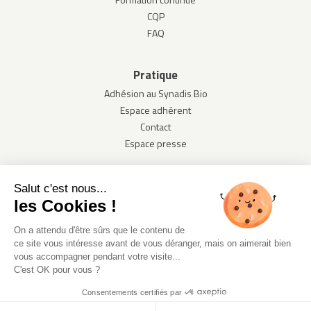
CQP
FAQ
Pratique
Adhésion au Synadis Bio
Espace adhérent
Contact
Espace presse
Salut c'est nous...
les Cookies !
On a attendu d'être sûrs que le contenu de
ce site vous intéresse avant de vous déranger, mais on aimerait bien
vous accompagner pendant votre visite...
C'est OK pour vous ?
© Synadis Bio 2020. 8 terrasse Bellini - 92807 Puteaux -
contact@synadisbio.com - +33 (0)9 66 85 35 26
Consentements certifiés par
Confidentialité des données
Mentions légales
Plan du site