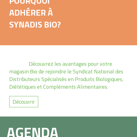
POURQUOI
d’un
ADHÉRER À
magasin
Bio
SYNADIS BIO?
Etudes
et
chiffres
des
marchés
Règlementations
Découvrez les avantages pour votre
magasin Bio de rejoindre le Syndicat National des
Promouvoir
Distributeurs Spécialisés en Produits Biologiques,
Diététiques et Compléments Alimentaires.
Former
Découvrir
Formation
continue
Certificat
AGENDA
de
Qualification