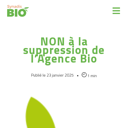
Espace
adhérent
NON à la
Représenter
suppression de
Partenaires
l’Agence Bio
Informer
Publié le 23 janvier 2025
•
1 min
La
filière
Bio
Distribuer
des
produits
bio
Reprise