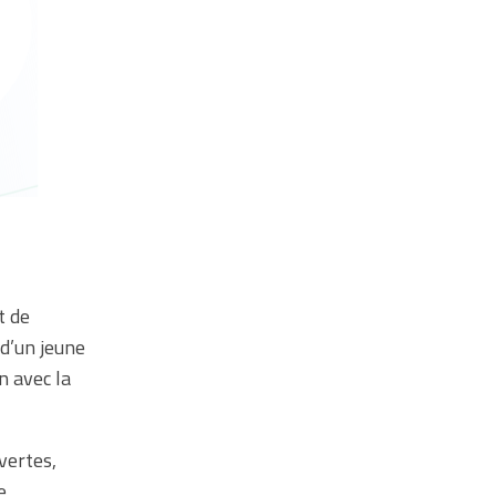
t de
 d’un jeune
n avec la
vertes,
e,