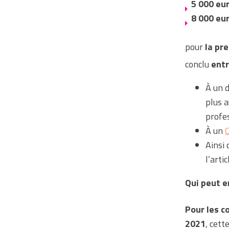
5 000 eu
8 000 eu
pour
la pr
conclu
entr
À un d
plus a
profes
À un
Ainsi 
l’arti
Qui peut e
Pour les c
2021
, cett