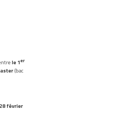
er
entre
le 1
master
(bac
28 février