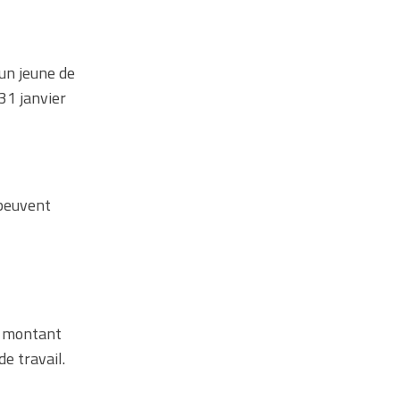
’un jeune de
31 janvier
 peuvent
e montant
e travail.