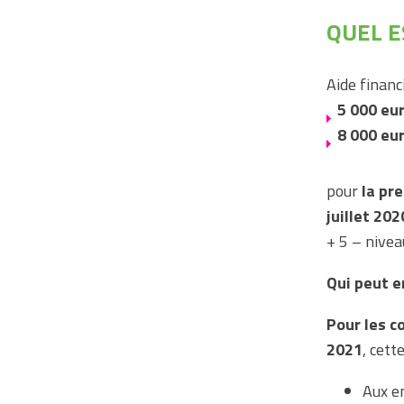
QUEL E
Aide financi
5 000 eu
8 000 eu
pour
la pr
juillet 202
+ 5 – nive
Qui peut e
Pour les c
2021
, cett
Aux en