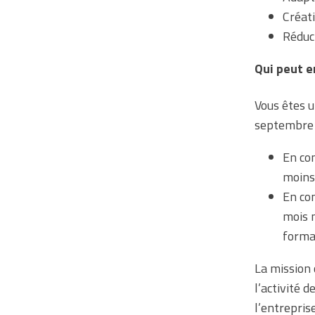
Créat
Réduc
Qui peut e
Vous êtes u
septembre 
En co
moins
En co
mois 
forma
La mission 
l’activité d
l’entreprise