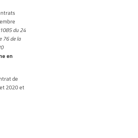
s
ontrats
écembre
-1085 du 24
e 76 de la
20
ne en
ntrat de
let 2020 et