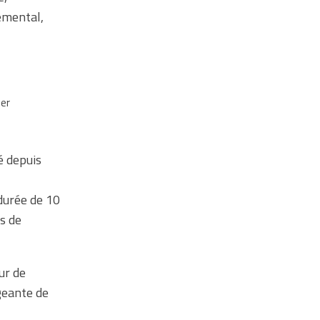
emental,
er
1
é depuis
durée de 10
s de
ur de
igeante de