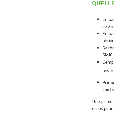
QUELLE
Embau
de 26 
Embau
pério
Sa rém
SMIC
L’emp
poste
Prime
contr
Une prime 
euros pour 