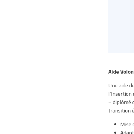
Aide Volon
Une aide d
l’Insertion
– diplômé o
transition 
Mise 
Adapta