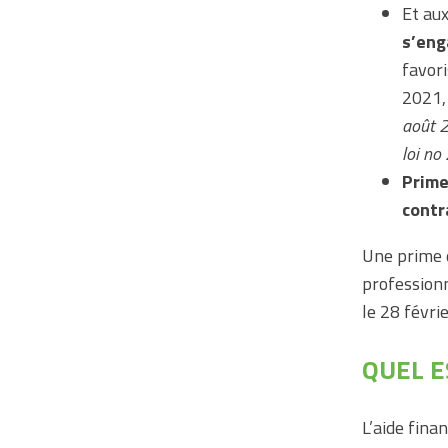
Et aux
s’eng
favori
2021,
août 2
loi no
Prime
contr
Une prime 
professionn
le 28 févri
QUEL E
L’aide finan