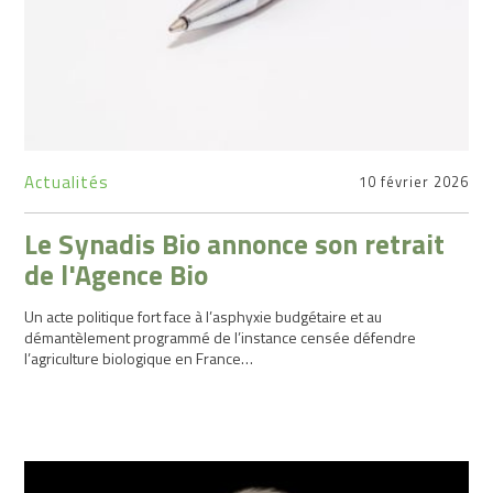
d’un
magasin
Bio
Etudes
et
chiffres
des
Actualités
10 février 2026
marchés
Règlementations
Le Synadis Bio annonce son retrait
de l'Agence Bio
Promouvoir
Un acte politique fort face à l’asphyxie budgétaire et au
Former
démantèlement programmé de l’instance censée défendre
l’agriculture biologique en France…
Formation
continue
Certificat
de
Qualification