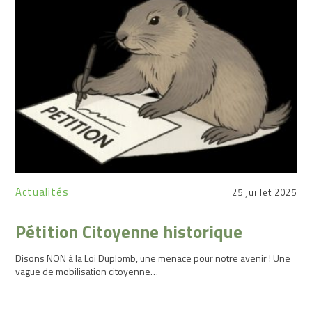
Professionnelle
Actualités
Adhérer
Actualités
25 juillet 2025
Pétition Citoyenne historique
Disons NON à la Loi Duplomb, une menace pour notre avenir ! Une
vague de mobilisation citoyenne…