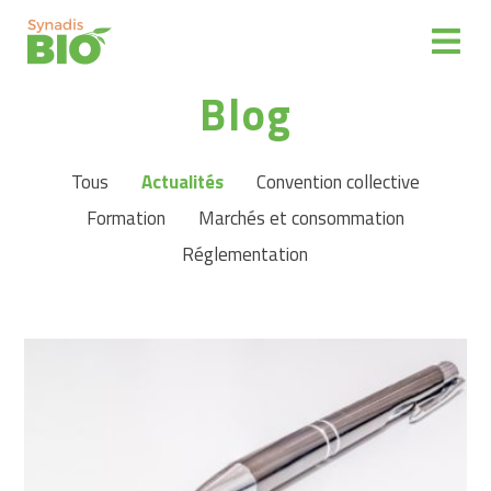
Espace
Blog
adhérent
Représenter
Tous
Actualités
Convention collective
Partenaires
Formation
Marchés et consommation
Réglementation
Informer
La
filière
Bio
Distribuer
des
produits
bio
Reprise